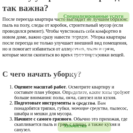
Уборка квартир
так важна?
Специализированные услуги
После переезда квартира часто выглядит не лучшим образом:
пыль на полу, следы от коробок, строительный мусор (если
Удаление запахов
проводился ремонт). Чтобы чувствовать себя комфортно в
новом доме, важно сразу навести порядок. Уборка квартиры
Чистка полов
после переезда не только улучшает внешний вид помещения,
Чистка брусчатки в 
но и помогает избавиться от аллергенов, пыли и грязи,
которые могли скопиться во время транспортировки вещей.
Москве и МО
Чистка бассейна в Москве 
С чего начать уборку?
и МО
Мытье люстр, 
Оцените масштаб работ
. Осмотрите квартиру и
осветительных приборов
составьте план уборки. Определите, какие зоны требуют
больше внимания: полы, окна, санузел или кухня.
Полировка мрамора
Подготовьте инструменты и средства
. Вам
понадобятся тряпки, губки, моющие средства, пылесос,
Полировка гранита
швабра и мешки для мусора.
Начните с самого грязного
. Обычно это прихожая, где
скапливается пыль и грязь с улицы, а также кухня и
Химчистка
санузел.