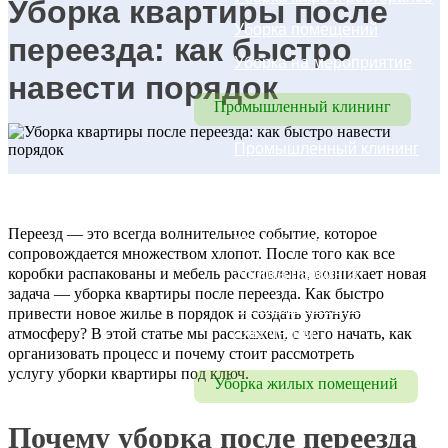
Уборка квартиры после
Уборка помещений
переезда: как быстро
Уборка на мероприятие
навести порядок
Промышленный клининг
Промышленный клининг
Уборка складских 
помещений
Переезд — это всегда волнительное событие, которое
Уборка цехов
сопровождается множеством хлопот. После того как все
коробки распакованы и мебель расставлена, возникает новая
Уборка паркинга
задача — уборка квартиры после переезда. Как быстро
Промышленный 
привести новое жилье в порядок и создать уютную
альпинизм
атмосферу? В этой статье мы расскажем, с чего начать, как
организовать процесс и почему стоит рассмотреть
услугу уборки квартиры под ключ.
Уборка жилых помещений
Уборка коттеджей, домов
Почему уборка после переезда