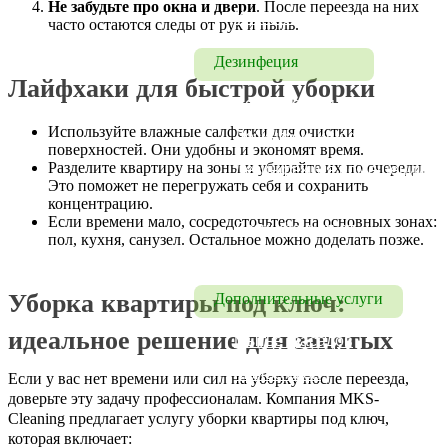
Не забудьте про окна и двери
. После переезда на них
Химчистка
часто остаются следы от рук и пыль.
Дезинфеция
Лайфхаки для быстрой уборки
Дезинфекция
Используйте влажные салфетки для очистки
Дезинфекция офисов
поверхностей. Они удобны и экономят время.
Разделите квартиру на зоны и убирайте их по очереди.
Дезинфекция помещений 
Это поможет не перегружать себя и сохранить
и транспорта
концентрацию.
Если времени мало, сосредоточьтесь на основных зонах:
Дезинфекция от 
пол, кухня, санузел. Остальное можно доделать позже.
коронавируса
Уборка квартиры под ключ:
Дополнительные услуги
идеальное решение для занятых
Мытье фасадов
Мытье окон
Если у вас нет времени или сил на уборку после переезда,
доверьте эту задачу профессионалам. Компания MKS-
Cleaning предлагает услугу уборки квартиры под ключ,
которая включает: