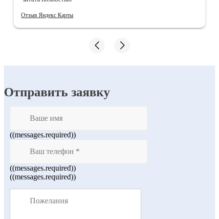
убирают)) после них квартира ещё неделю пахнет
чистотой!!
Отзыв Яндекс Карты
Отправить заявку
((messages.required))
((messages.required))
((messages.required))