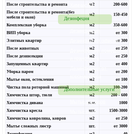
После строительства и ремонта
м2
200-600
Химчистка
После строительства и ремонта(без
м2
150-450
мебели и окон)
Дезинфеция
Комплексная уборка
м2
350-600
Дезинфекция
ВИП уборка
м2
от 300
Дезинфекция офисов
Элитных квартир
м2
от 300
После животных
м2
от 250
Дезинфекция помещений 
После дезинсекции
м2
от 250
и транспорта
Запущенных квартир
м2
от 400
Дезинфекция от 
Уборка паром
м2
от 200
коронавируса
Мытье окон, остекления
м2
от 100
Чистка пола роторной машиной
м2
100-200
Дополнительные услуги
Химчистка штор, тюли
м2
200 - 600
Мытье фасадов
Химчистка дивана
п.м.
1000
Химчистка кресла
шт.
1500-3000
Мытье окон
Химчистка ковролина, ковров
м2
от 250
Мытье сложных люстр
шт.
от 3000
Дезинфекция
м2
40