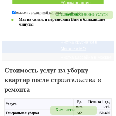
Уборка квартир
Согласен с
политикой конфиденциальности
Специализированные услуги
Мы на связи, и перезвоним Вам в ближайшие
минуты
Удаление запахов
Чистка полов
Чистка брусчатки в 
Москве и МО
Чистка бассейна в Москве 
и МО
Стоимость услуг на уборку
Мытье люстр, 
квартир после строительства и
осветительных приборов
Полировка мрамора
ремонта
Полировка гранита
Ед.
Цена за 1 ед.,
Услуга
изм.
руб.
Химчистка
Генеральная уборка
м2
150-400