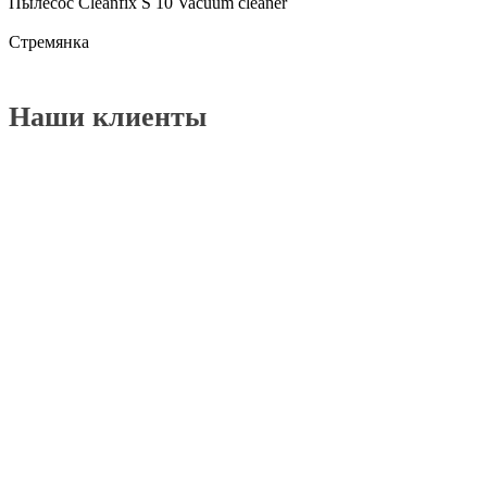
Пылесос Cleanfix S 10 Vacuum cleaner
Cтремянка
Наши клиенты