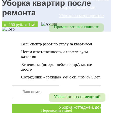
Уборка квартир после
Уборка помещений
ремонта
Уборка на мероприятие
2
от 150 руб. за 1 м
Промышленный клининг
Промышленный клининг
Весь спектр работ по уходу за квартирой
Уборка складских 
Несем ответственность и гарантируем
помещений
качество
Уборка цехов
Химчистка (шторы, мебель и пр.), мытье
Уборка паркинга
люстр
Сотрудники - граждане РФ с опытом от 5 лет
Промышленный 
альпинизм
Уборка жилых помещений
Уборка коттеджей, домов