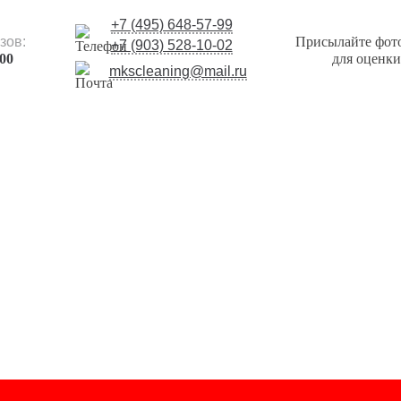
+7 (495) 648-57-99
зов:
Присылайте фот
+7 (903) 528-10-02
:00
для оценки
mkscleaning@mail.ru