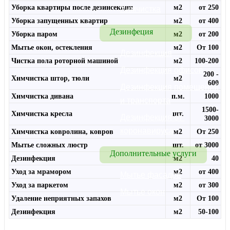
Уборка квартиры после дезинсекции
м2
от 250
Химчистка
Уборка запущенных квартир
м2
от 400
Дезинфеция
Уборка паром
м2
от 200
Мытье окон, остекления
м2
От 100
Дезинфекция
Чистка пола роторной машиной
м2
100-200
Дезинфекция офисов
200 -
Химчистка штор, тюли
м2
600
Дезинфекция помещений 
Химчистка дивана
п.м.
1000
и транспорта
1500-
Химчистка кресла
шт.
Дезинфекция от 
3000
коронавируса
Химчистка ковролина, ковров
м2
От 250
Мытье сложных люстр
шт.
от 3000
Дополнительные услуги
Дезинфекция
м2
40
Уход за мрамором
м2
от 400
Мытье фасадов
Уход за паркетом
м2
от 300
Мытье окон
Удаление неприятных запахов
м2
От 100
Дезинфекция
м2
50-100