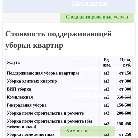
Уборка квартир
Специализированные услуги
Удаление запахов
Стоимость поддерживающей
Чистка полов
уборки квартир
Чистка брусчатки в 
Москве и МО
Ед.
Цена,
Услуга
изм.
руб.
Чистка бассейна в Москве 
Поддерживающая уборка квартиры
м2
от 150
и МО
Уборка элитных квартир
м2
от 300
Мытье люстр, 
ВИП уборка
м2
от 300
осветительных приборов
Комплексная
м2
350-600
Полировка мрамора
Генеральная уборка
м2
150-500
Уборка после строительства и ремонта
м2
200-600
Полировка гранита
Уборка после строительства и ремонта (без
м2
150-450
мебели и окон)
Химчистка
Уборка после животных
м2
от 250