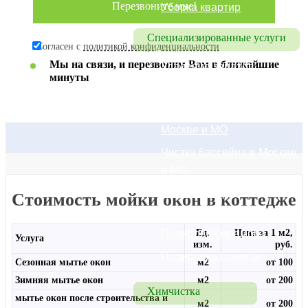
Уборка квартир
Специализированные услуги
Согласен с
политикой конфиденциальности
Мы на связи, и перезвоним Вам в ближайшие
Удаление запахов
минуты
Чистка полов
Чистка брусчатки в 
Москве и МО
Чистка бассейна в Москве 
и МО
Мытье люстр, 
Стоимость мойки окон в коттедже
осветительных приборов
Полировка мрамора
Ед.
Цена за 1 м2,
Услуга
изм.
руб.
Полировка гранита
Сезонная мытье окон
м2
от 100
Зимняя мытье окон
м2
от 200
Химчистка
мытье окон после строительства и
м2
от 200