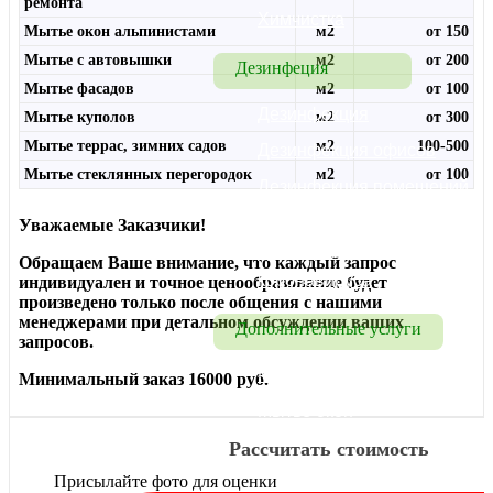
ремонта
Химчистка
Мытье окон альпинистами
м2
от 150
Мытье с автовышки
м2
от 200
Дезинфеция
Мытье фасадов
м2
от 100
Дезинфекция
Мытье куполов
м2
от 300
Мытье террас, зимних садов
м2
100-500
Дезинфекция офисов
Мытье стеклянных перегородок
м2
от 100
Дезинфекция помещений 
и транспорта
Уважаемые Заказчики!
Дезинфекция от 
Обращаем Ваше внимание, что каждый запрос
коронавируса
индивидуален и точное ценообразование будет
произведено только после общения с нашими
менеджерами при детальном обсуждении ваших
Дополнительные услуги
запросов.
Мытье фасадов
Минимальный заказ 16000 руб.
Мытье окон
Рассчитать стоимость
Присылайте фото для оценки