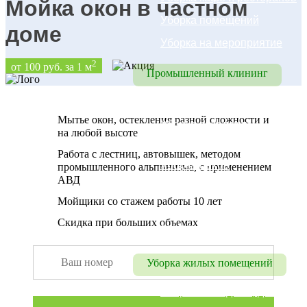
Мойка окон в частном
Уборка помещений
доме
Уборка на мероприятие
2
от 100 руб. за 1 м
Промышленный клининг
Промышленный клининг
Мытье окон, остекления разной сложности и
Уборка складских 
на любой высоте
помещений
Работа с лестниц, автовышек, методом
Уборка цехов
промышленного альпинизма, с применением
АВД
Уборка паркинга
Мойщики со стажем работы 10 лет
Промышленный 
Скидка при больших объемах
альпинизм
Уборка жилых помещений
Уборка коттеджей, домов