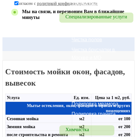
Уборка квартир
Согласен с
политикой конфиденциальности
Мы на связи, и перезвоним Вам в ближайшие
Специализированные услуги
минуты
Удаление запахов
Чистка полов
Чистка брусчатки в 
Москве и МО
Чистка бассейна в Москве 
Стоимость мойки окон, фасадов,
и МО
вывесок
Мытье люстр, 
осветительных приборов
Услуга
Ед. изм.
Цена за 1 м2, руб.
Полировка мрамора
Мытье остекления, окон, фасадов в офисах и других
помещениях
Полировка гранита
Сезонная мойка
м2
от 100
Зимняя мойка
м2
от 200
Химчистка
после строительства и ремонта
м2
от 200