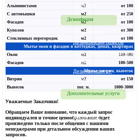
Химчистка
Альпинистами
м2
от 100
С автовышки
м2
от 250
Дезинфеция
Фасадов
м2
от 100
Куполов
м2
от 300
Дезинфекция
Стеклянных перегородок
м2
от 100
Дезинфекция офисов
Мытье окон и фасадов в коттеджах, домах, квартирах
Дезинфекция помещений 
Окон
м2
100-400
и транспорта
Фасадов
м2
100-500
Мытье витрин, вывесок
Дезинфекция от 
Витрин
м2
от 150
коронавируса
Вывесок
пог. м.
1000-3000
Дополнительные услуги
Уважаемые Заказчики!
Мытье фасадов
Обращаем Ваше внимание, что каждый запрос
Мытье окон
индивидуален и точное
ценообразование будет
произведено только после общения с нашими
менеджерами
при детальном обсуждении ваших
запросов.