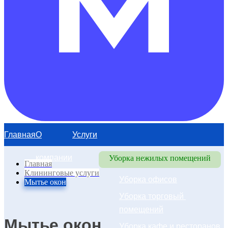
Главная
О
Услуги
компании
Уборка нежилых помещений
Главная
Клининговые услуги
Уборка офисов
Мытье окон
Уборка торговый 
помещений
Мытье окон
Уборка кафе и ресторанов