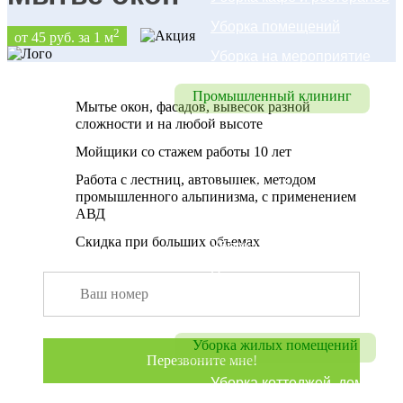
Уборка помещений
2
от 45 руб. за 1 м
Уборка на мероприятие
Промышленный клининг
Мытье окон, фасадов, вывесок разной
сложности и на любой высоте
Промышленный клининг
Мойщики со стажем работы 10 лет
Уборка складских 
Работа с лестниц, автовышек, методом
помещений
промышленного альпинизма, с применением
АВД
Уборка цехов
Скидка при больших объемах
Уборка паркинга
Промышленный 
альпинизм
Уборка жилых помещений
Уборка коттеджей, домов