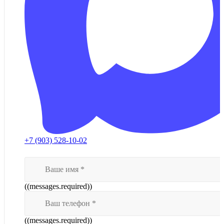
+7 (903) 528-10-02
((messages.required))
((messages.required))