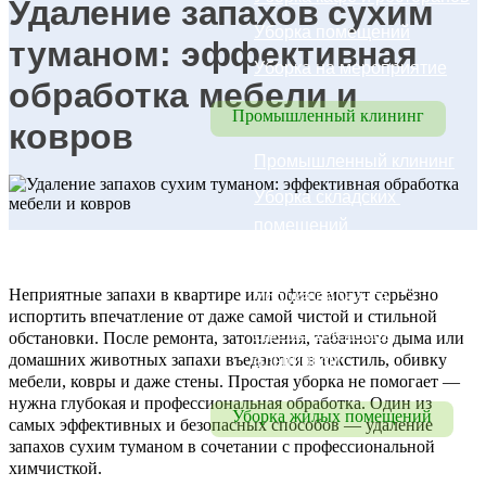
Удаление запахов сухим
Уборка помещений
туманом: эффективная
Уборка на мероприятие
обработка мебели и
Промышленный клининг
ковров
Промышленный клининг
Уборка складских 
помещений
Уборка цехов
Неприятные запахи в квартире или офисе могут серьёзно
Уборка паркинга
испортить впечатление от даже самой чистой и стильной
Промышленный 
обстановки. После ремонта, затопления, табачного дыма или
домашних животных запахи въедаются в текстиль, обивку
альпинизм
мебели, ковры и даже стены. Простая уборка не помогает —
нужна глубокая и профессиональная обработка. Один из
Уборка жилых помещений
самых эффективных и безопасных способов — удаление
запахов сухим туманом в сочетании с профессиональной
Уборка коттеджей, домов
химчисткой.