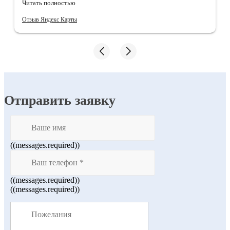
Читать полностью
убирают)) после них квартира ещё неделю пахнет
чистотой!!
Отзыв Яндекс Карты
Отправить заявку
((messages.required))
((messages.required))
((messages.required))