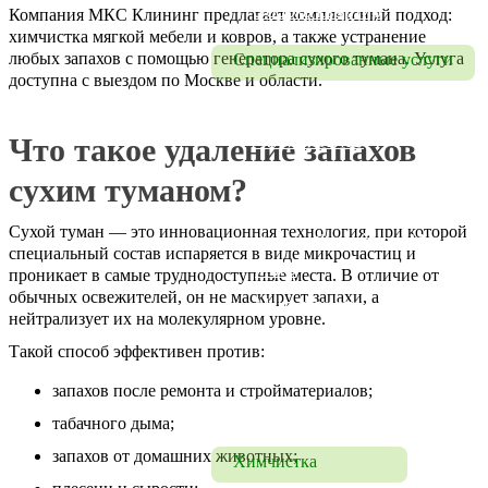
Уборка квартир
Компания МКС Клининг предлагает комплексный подход:
химчистка мягкой мебели и ковров, а также устранение
любых запахов с помощью генератора сухого тумана. Услуга
Специализированные услуги
доступна с выездом по Москве и области.
Удаление запахов
Что такое удаление запахов
Чистка полов
Чистка брусчатки в 
сухим туманом?
Москве и МО
Сухой туман — это инновационная технология, при которой
Чистка бассейна в Москве 
специальный состав испаряется в виде микрочастиц и
и МО
проникает в самые труднодоступные места. В отличие от
обычных освежителей, он не маскирует запахи, а
Мытье люстр, 
нейтрализует их на молекулярном уровне.
осветительных приборов
Такой способ эффективен против:
Полировка мрамора
запахов после ремонта и стройматериалов;
Полировка гранита
табачного дыма;
запахов от домашних животных;
Химчистка