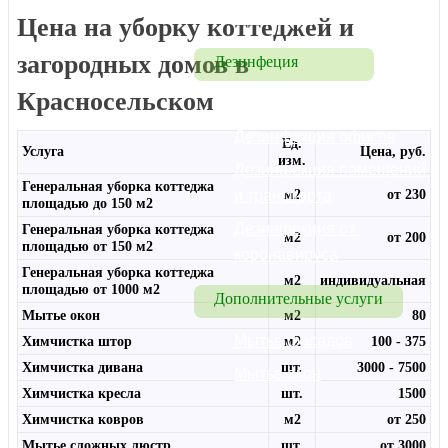
Химчистка
Цена на уборку коттеджей и
загородных домов в
Дезинфеция
Красносельском
Дезинфекция
Дезинфекция офисов
Ед.
Услуга
Цена, руб.
изм.
Дезинфекция помещений 
Генеральная уборка коттеджа
и транспорта
м2
от 230
площадью до 150 м2
Дезинфекция от 
Генеральная уборка коттеджа
м2
от 200
площадью от 150 м2
коронавируса
Генеральная уборка коттеджа
м2
индивидуальная
площадью от 1000 м2
Дополнительные услуги
Мытье окон
м2
80
Мытье фасадов
Химчистка штор
м2
100 - 375
Химчистка дивана
шт.
3000 - 7500
Мытье окон
Химчистка кресла
шт.
1500
Химчистка ковров
м2
от 250
Мытье сложных люстр
шт.
от 3000