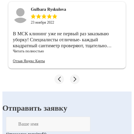
Gulbara Ryskulova
23 ноября 2022
В МСК клининг уже не первый раз заказываю
уборку! Специалисты отличные- каждый
квадратный сантиметр проверяют, тщательно
Читать полностью
убирают)) после них квартира ещё неделю пахнет
чистотой!!
Отзыв Яндекс Карты
Отправить заявку