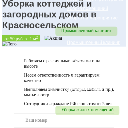
Уборка коттеджей и
Уборка помещений
загородных домов в
Уборка на мероприятие
Красносельском
Промышленный клининг
2
от 50 руб. за 1 м
Промышленный клининг
Уборка складских 
помещений
Работаем с различными объемами и на
высоте
Уборка цехов
Несем ответственность и гарантируем
Уборка паркинга
качество
Промышленный 
Выполняем химчистку (шторы, мебель и пр.),
мытье люстр
альпинизм
Сотрудники -граждане РФ с опытом от 5 лет
Уборка жилых помещений
Уборка коттеджей, домов