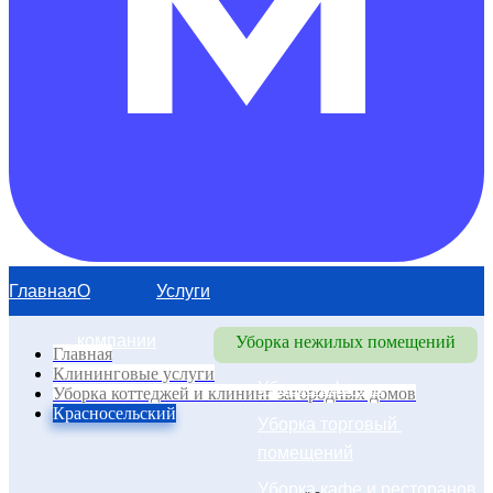
Главная
О
Услуги
компании
Уборка нежилых помещений
Главная
Клининговые услуги
Уборка офисов
Уборка коттеджей и клининг загородных домов
Красносельский
Уборка торговый 
помещений
Уборка кафе и ресторанов