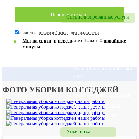
Уборка квартир
Специализированные услуги
Удаление запахов
Согласен с
политикой конфиденциальности
Чистка полов
Мы на связи, и перезвоним Вам в ближайшие
минуты
Чистка брусчатки в 
Москве и МО
Чистка бассейна в Москве 
и МО
Мытье люстр, 
ФОТО УБОРКИ КОТТЕДЖЕЙ
осветительных приборов
Полировка мрамора
Полировка гранита
Химчистка