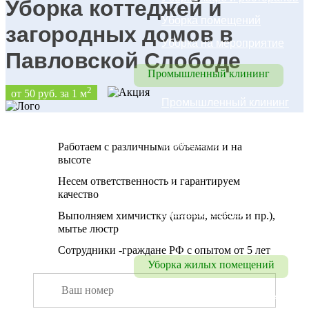
Уборка коттеджей и
Уборка помещений
загородных домов в
Уборка на мероприятие
Павловской Слободе
Промышленный клининг
2
от 50 руб. за 1 м
Промышленный клининг
Уборка складских 
помещений
Работаем с различными объемами и на
высоте
Уборка цехов
Несем ответственность и гарантируем
Уборка паркинга
качество
Промышленный 
Выполняем химчистку (шторы, мебель и пр.),
мытье люстр
альпинизм
Сотрудники -граждане РФ с опытом от 5 лет
Уборка жилых помещений
Уборка коттеджей, домов