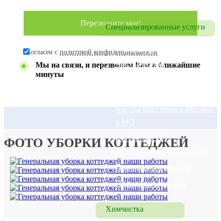
Уборка квартир
Специализированные услуги
Удаление запахов
Согласен с
политикой конфиденциальности
Чистка полов
Мы на связи, и перезвоним Вам в ближайшие
минуты
Чистка брусчатки в 
Москве и МО
Чистка бассейна в Москве 
и МО
Мытье люстр, 
ФОТО УБОРКИ КОТТЕДЖЕЙ
осветительных приборов
Полировка мрамора
Полировка гранита
Химчистка