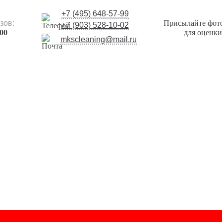
+7 (495) 648-57-99
зов:
Присылайте фот
+7 (903) 528-10-02
:00
для оценки
mkscleaning@mail.ru