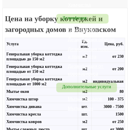
Химчистка
Цена на уборку коттеджей и
Дезинфеция
загородных домов в Внуковском
Дезинфекция
Дезинфекция офисов
Ед.
Услуга
Цена, руб.
изм.
Дезинфекция помещений 
Генеральная уборка коттеджа
и транспорта
м2
от 230
площадью до 150 м2
Дезинфекция от 
Генеральная уборка коттеджа
м2
от 200
площадью от 150 м2
коронавируса
Генеральная уборка коттеджа
м2
индивидуальная
площадью от 1000 м2
Дополнительные услуги
Мытье окон
м2
80
Мытье фасадов
Химчистка штор
м2
100 - 375
Химчистка дивана
шт.
3000 - 7500
Мытье окон
Химчистка кресла
шт.
1500
Химчистка ковров
м2
от 250
Мытье сложных люстр
шт.
от 3000