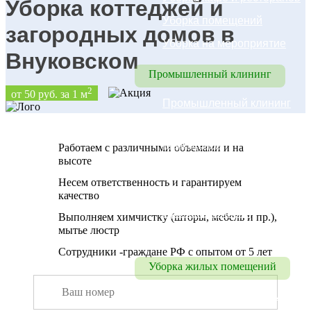
Уборка коттеджей и
Уборка помещений
загородных домов в
Уборка на мероприятие
Внуковском
Промышленный клининг
2
от 50 руб. за 1 м
Промышленный клининг
Уборка складских 
помещений
Работаем с различными объемами и на
высоте
Уборка цехов
Несем ответственность и гарантируем
Уборка паркинга
качество
Промышленный 
Выполняем химчистку (шторы, мебель и пр.),
мытье люстр
альпинизм
Сотрудники -граждане РФ с опытом от 5 лет
Уборка жилых помещений
Уборка коттеджей, домов