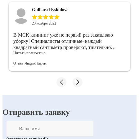
Gulbara Ryskulova
23 ноября 2022
В МСК клининг уже не первый раз заказываю
уборку! Специалисты отличные- каждый
квадратный сантиметр проверяют, тщательно
Читать полностью
убирают)) после них квартира ещё неделю пахнет
чистотой!!
Отзыв Яндекс Карты
Отправить заявку