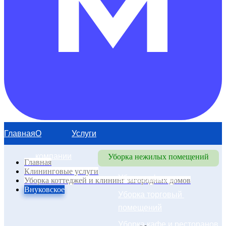
Главная
О
Услуги
компании
Уборка нежилых помещений
Главная
Клининговые услуги
Уборка офисов
Уборка коттеджей и клининг загородных домов
Внуковское
Уборка торговый 
помещений
Уборка кафе и ресторанов