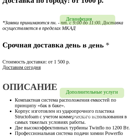
Доставка по городу: от 1000 р.
Химчистка
Дезинфеция
*Заявки принимаются пн. - пт. с 9:00 до 11:00.
Доставка
осуществляется в пределах МКАД
Дезинфекция
Дезинфекция офисов
Срочная доставка день в день *
Дезинфекция помещений 
и транспорта
Стоимость доставки: от 1 500 р.
Доставим сегодня
Дезинфекция от 
коронавируса
ОПИСАНИЕ
Дополнительные услуги
Компактная система расположения емкостей по
Мытье фасадов
принципу «бак в баке».
Корпус изготовлен из ударопрочного пластика
Мытье окон
Structofoam с учетом коммерческого использования в
самых тяжелых условиях работы.
Две высокоэффективных турбины Twinflo по 1200 Вт.
Профессиональная система подачи химии Powerflo