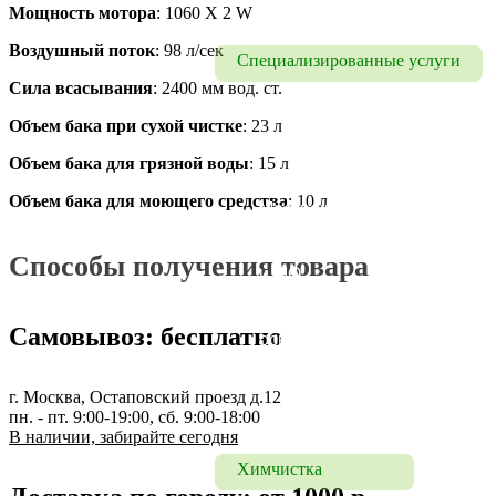
Уборка квартир
Мощность мотора
: 1060 X 2 W
Воздушный поток
: 98 л/сек
Специализированные услуги
Сила всасывания
: 2400 мм вод. ст.
Удаление запахов
Объем бака при сухой чистке
: 23 л
Чистка полов
Объем бака для грязной воды
: 15 л
Чистка брусчатки в 
Объем бака для моющего средства
: 10 л
Москве и МО
Чистка бассейна в Москве 
Способы получения товара
и МО
Мытье люстр, 
Самовывоз: бесплатно
осветительных приборов
Полировка мрамора
г. Москва, Остаповский проезд д.12
Полировка гранита
пн. - пт. 9:00-19:00, сб. 9:00-18:00
В наличии, забирайте сегодня
Химчистка