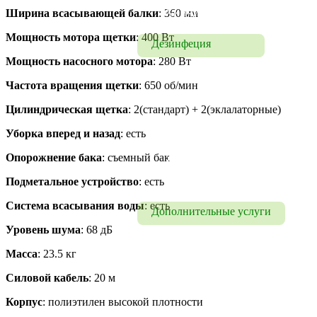
Химчистка
Ширина всасывающей балки
: 360 мм
Мощность мотора щетки
: 400 Вт
Дезинфеция
Мощность насосного мотора
: 280 Вт
Дезинфекция
Частота вращения щетки
: 650 об/мин
Дезинфекция офисов
Цилиндрическая щетка
: 2(стандарт) + 2(эклалаторные)
Дезинфекция помещений 
Уборка вперед и назад
: есть
и транспорта
Опорожнение бака
: съемный бак
Дезинфекция от 
коронавируса
Подметальное устройство
: есть
Система всасывания воды
: есть
Дополнительные услуги
Уровень шума
: 68 дБ
Мытье фасадов
Масса
: 23.5 кг
Мытье окон
Силовой кабель
: 20 м
Корпус
: полиэтилен высокой плотности