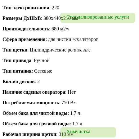
Уборка квартир
Тип электропитания
: 220
Специализированные услуги
Размеры ДхШхВ
: 380x440x210 мм
Производительность
: 680 м2/ч
Удаление запахов
Сфера применения
: для чистки эскалаторов
Чистка полов
Тип щетки
: Цилиндрические роликовые
Чистка брусчатки в 
Москве и МО
Тип привода
: Ручной
Чистка бассейна в Москве 
Тип питания
: Сетевые
и МО
Кол-во дисков
: 2
Мытье люстр, 
Наличие сиденья оператора
: Нет
осветительных приборов
Потребляемая мощность
: 750 Вт
Полировка мрамора
Объем бака для чистой воды
: 1.7 л
Полировка гранита
Объем бака для грязной воды
: 1.7 л
Химчистка
Рабочая ширина щетки
: 310 мм