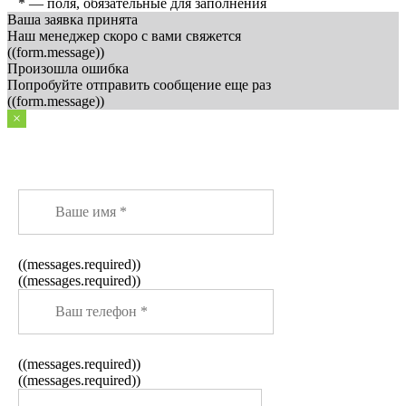
* — поля, обязательные для заполнения
Ваша заявка принята
Наш менеджер скоро с вами свяжется
((form.message))
Произошла ошибка
Попробуйте отправить сообщение еще раз
((form.message))
×
Заказать звонок
((messages.required))
((messages.required))
((messages.required))
((messages.required))