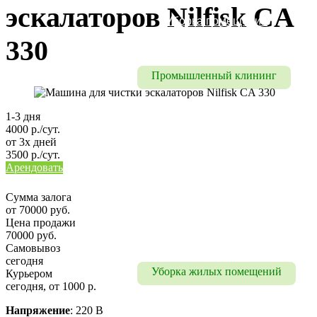
эскалаторов Nilfisk CA
Уборка помещений
330
Уборка на мероприятие
Промышленный клининг
Промышленный клининг
1-3 дня
Уборка складских 
4000 р./сут.
от 3х дней
помещений
3500 р./сут.
Арендовать
Уборка цехов
Уборка паркинга
Сумма залога
от 70000 руб.
Промышленный 
Цена продажи
70000 руб.
альпинизм
Самовывоз
сегодня
Уборка жилых помещений
Курьером
сегодня, от 1000 р.
Уборка коттеджей, домов
Напряжение
: 220 В