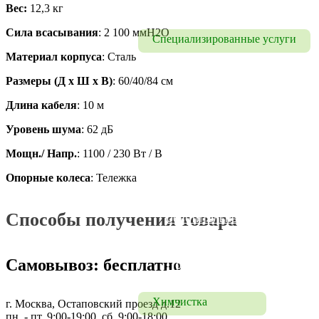
Уборка квартир
Вес:
12,3 кг
Сила всасывания
: 2 100 ммН2О
Специализированные услуги
Материал корпуса
: Сталь
Удаление запахов
Размеры (Д x Ш x В)
: 60/40/84 см
Чистка полов
Длина кабеля
: 10 м
Чистка брусчатки в 
Уровень шума
: 62 дБ
Москве и МО
Мощн./ Напр.
: 1100 / 230 Вт / В
Чистка бассейна в Москве 
и МО
Опорные колеса
: Тележка
Мытье люстр, 
Способы получения товара
осветительных приборов
Полировка мрамора
Самовывоз: бесплатно
Полировка гранита
Химчистка
г. Москва, Остаповский проезд д.12
пн. - пт. 9:00-19:00, сб. 9:00-18:00