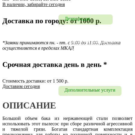
В наличии, забирайте сегодня
Химчистка
Дезинфеция
Доставка по городу: от 1000 р.
Дезинфекция
Дезинфекция офисов
*Заявки принимаются пн. - пт. с 9:00 до 11:00.
Доставка
осуществляется в пределах МКАД
Дезинфекция помещений 
и транспорта
Срочная доставка день в день *
Дезинфекция от 
коронавируса
Стоимость доставки: от 1 500 р.
Доставим сегодня
Дополнительные услуги
Мытье фасадов
ОПИСАНИЕ
Мытье окон
Большой объем бака из нержавеющей стали позволяет
использовать этот пылесос при сборе различной агрессивной
и тяжелой грязи. Богатая стандартная комплектация
предназначена для работы на различной поверхности и в