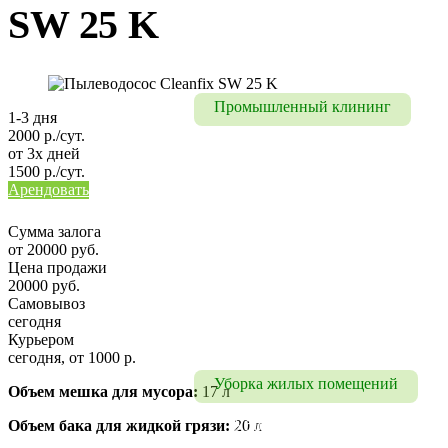
SW 25 K
Уборка помещений
Уборка на мероприятие
Промышленный клининг
1-3 дня
2000 р./сут.
Промышленный клининг
от 3х дней
1500 р./сут.
Уборка складских 
Арендовать
помещений
Сумма залога
Уборка цехов
от 20000 руб.
Цена продажи
Уборка паркинга
20000 руб.
Самовывоз
Промышленный 
сегодня
альпинизм
Курьером
сегодня, от 1000 р.
Уборка жилых помещений
Объем мешка для мусора:
17 л
Объем бака для жидкой грязи:
20 л
Уборка коттеджей, домов